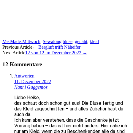
Me-Made-Mittwoch
,
Sewalong
bluse
,
genäht
,
kleid
Artikel-
Previous Article
←
Bergluft trifft Näheifer
Next Article
12 von 12 im Dezember 2022
→
Navigation
12 Kommentare
Antworten
11. Dezember 2022
Nanni Guggemos
Liebe Heike,
das schaut doch schon gut aus! Die Bluse fertig und
das Kleid zugeschnitten – und alles Zubehör hast du
auch da.
Ich kann aber verstehen, dass die Geschenke jetzt
Vorrang haben – das ist hier nicht anders. Hier nähe ich
nur am Kleid, wenn die zu Beschenkenden alle da sind