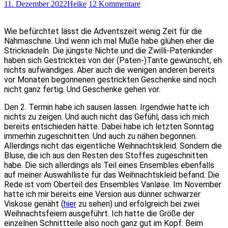
11. Dezember 2022
Heike
12 Kommentare
Wie befürchtet lässt die Adventszeit wenig Zeit für die
Nähmaschine. Und wenn ich mal Muße habe glühen eher die
Stricknadeln. Die jüngste Nichte und die Zwilli-Patenkinder
haben sich Gestricktes von der (Paten-)Tante gewünscht, eh
nichts aufwändiges. Aber auch die wenigen anderen bereits
vor Monaten begonnenen gestrickten Geschenke sind noch
nicht ganz fertig. Und Geschenke gehen vor.
Den 2. Termin habe ich sausen lassen. Irgendwie hatte ich
nichts zu zeigen. Und auch nicht das Gefühl, dass ich mich
bereits entschieden hätte. Dabei habe ich letzten Sonntag
immerhin zugeschnitten. Und auch zu nähen begonnen.
Allerdings nicht das eigentliche Weihnachtskleid. Sondern die
Bluse, die ich aus den Resten des Stoffes zugeschnitten
habe. Die sich allerdings als Teil eines Ensembles ebenfalls
auf meiner Auswahlliste für das Weihnachtskleid befand. Die
Rede ist vom Oberteil des Ensembles Vanløse. Im November
hatte ich mir bereits eine Version aus dünner schwarzer
Viskose genäht (
hier
zu sehen) und erfolgreich bei zwei
Weihnachtsfeiern ausgeführt. Ich hatte die Größe der
einzelnen Schnittteile also noch ganz gut im Kopf. Beim