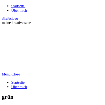
Startseite
Über mich
3hefecit.eu
meine kreative seite
Menu
Close
Startseite
Über mich
grün