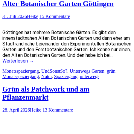
Alter Botanischer Garten Göttingen
31. Juli 2026
Heike
15 Kommentare
Göttingen hat mehrere Botanische Gärten. Es gibt den
innenstadtnahen Alten Botanischen Garten und dann eher am
Stadtrand nahe beieinander den Experimentellen Botanischen
Garten und den Forstbotanischen Garten. Ich kenne nur einen,
den Alten Botanischen Garten. Und den habe ich bei…
Weiterlesen
→
Monatsspaziergang
,
UndSonstSo?
,
Unterwegs
Garten
,
grün
,
Monatsspaziergang
,
Natur
,
Spaziergang
,
unterwegs
Grün als Patchwork und am
Pflanzenmarkt
28. April 2026
Heike
13 Kommentare