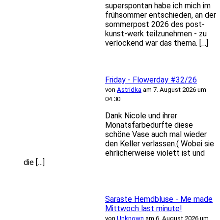
superspontan habe ich mich im
frühsommer entschieden, an der
sommerpost 2026 des post-
kunst-werk teilzunehmen - zu
verlockend war das thema. […]
Friday - Flowerday #32/26
von
Astridka
am 7. August 2026 um
04:30
Dank Nicole und ihrer
Monatsfarbedurfte diese
schöne Vase auch mal wieder
den Keller verlassen.( Wobei sie
ehrlicherweise violett ist und
die […]
Saraste Hemdbluse - Me made
Mittwoch last minute!
von
Unknown
am 6. August 2026 um