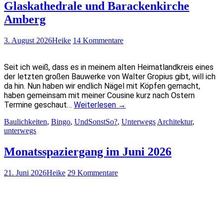
Glaskathedrale und Barackenkirche
Amberg
3. August 2026
Heike
14 Kommentare
Seit ich weiß, dass es in meinem alten Heimatlandkreis eines
der letzten großen Bauwerke von Walter Gropius gibt, will ich
da hin. Nun haben wir endlich Nägel mit Köpfen gemacht,
haben gemeinsam mit meiner Cousine kurz nach Ostern
Termine geschaut…
Weiterlesen
→
Baulichkeiten
,
Bingo
,
UndSonstSo?
,
Unterwegs
Architektur
,
unterwegs
Monatsspaziergang im Juni 2026
21. Juni 2026
Heike
29 Kommentare