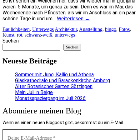
Es ist schon ein Weilchen her, dass wir wieder mal in Ljubljana
waren. 5 Monate, um genau zu sein. Denn es war im Mai, das
Wochenende nach Pfingsten, als wir im Anschluss an ein paar
schöne Tage in und um…
Weiterlesen
→
Baulichkeiten
,
Unterwegs
Architektur
,
Ausstellung
,
bingo
,
Fotos
,
Kunst
,
rot
,
schwarz-weiß
,
unterwegs
Suchen
Suchen
Neueste Beiträge
Sommer mit Juno, Kallio und Athena
Glaskathedrale und Barackenkirche Amberg
Alter Botanischer Garten Göttingen
Mein Juli in Beige
Monatsspaziergang im Juli 2026
Abonniere meinen Blog
Wenn es einen neuen Blogpost gibt, bekommst du ein E-Mail.