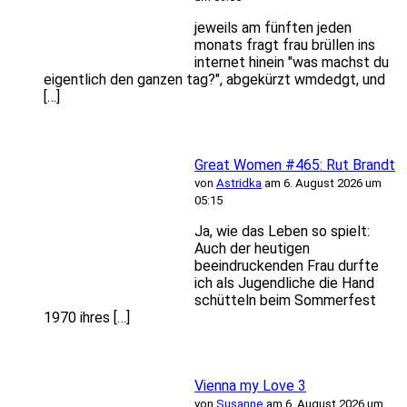
jeweils am fünften jeden
monats fragt frau brüllen ins
internet hinein "was machst du
eigentlich den ganzen tag?", abgekürzt wmdedgt, und
[…]
Great Women #465: Rut Brandt
von
Astridka
am 6. August 2026 um
05:15
Ja, wie das Leben so spielt:
Auch der heutigen
beeindruckenden Frau durfte
ich als Jugendliche die Hand
schütteln beim Sommerfest
1970 ihres […]
Vienna my Love 3
von
Susanne
am 6. August 2026 um