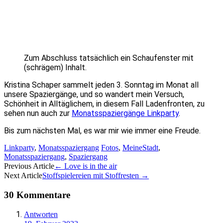
Zum Abschluss tatsächlich ein Schaufenster mit
(schrägem) Inhalt.
Kristina Schaper sammelt jeden 3. Sonntag im Monat all
unsere Spaziergänge, und so wandert mein Versuch,
Schönheit in Alltäglichem, in diesem Fall Ladenfronten, zu
sehen nun auch zur
Monatsspaziergänge Linkparty
.
Bis zum nächsten Mal, es war mir wie immer eine Freude.
Linkparty
,
Monatsspaziergang
Fotos
,
MeineStadt
,
Monatsspaziergang
,
Spaziergang
Artikel-
Previous Article
←
Love is in the air
Next Article
Stoffspielereien mit Stoffresten
→
Navigation
30 Kommentare
Antworten