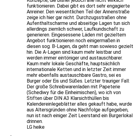
Konzepte, die bisher jedoch alle nicht wirklich
funktionieren. Dabei gibt es dort sehr engagierte
Anreiner. Den wesentlichen Teil der Annenstraße
zeige ich hier gar nicht. Durchzugsstraßen ohne
Aufenthaltscharme und abseitige Lagen tun sich
allerdings ziemlich schwer, Laufkundschaft zu
generieren. Eingesessene Läden mit gezieltem
Angebot funktionieren noch einigermaßen in
diesen sog. B-Lagen, da geht man sowieso gezielt
hin. Die A-Lagen sind kaum mehr leistbar und
werden immer eintöniger und austauschbarer.
Kaum mehr lokale Geschäfte, hauptsächlich
internationale Ketten und in letzter Zeit immer
mehr ebenfalls austauschbare Gastro, sei es
Burger oder Eis und Süßes. Letzter trauriger Fall:
Der große Schreibwarenladen mit Papeterie
(Schediwy für die Einheimischen), wo ich von
Stiften über DIN A3 Klarsichthüllen bis
Kalendereinlegeblätter alles gekauft habe, wurde
aus Altersgründen ohne Nachfolge aufgegeben,
nun ist nach einiger Zeit Leerstand ein Burgerlokal
drinnen.
LG heike