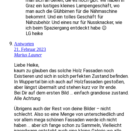
man sich an denen, die es noch gibt. Wir haben in
Graz ein lustiges kleines Lampengeschäft, wo
man auch die Glühbirnen für die Nähmaschine
bekommt. Und ein tolles Geschäft für
Nähzubehör. Und eines nur für Nussknacker, wie
ich beim Spaziergang entdeckt habe 😉
LG heike
Antworten
21. Februar 2023
Marius Launer
Liebe Heike,
kaum zu glauben das solche Holz Fassaden noch
Existieren und sich in solch perfekten Zustand befinden.
In Wuppertal bin ich auch auf Holzfassaden gestoßen,
aber längst übermalt und stehen kurz vor Ihr ende.
Bei Dir auf dem ersten Bild … einfach grandiose zustand.
Alle Achtung
Übrigens auch der Rest von deine Bilder – nicht
schlecht. Also so eine Menge von unterschiedlich und
vor allem mega schönen Fassaden werde ich nicht
haben … aber ich fange schon zu Sammeln, Vielleicht
irgendwann entsteht auch eine kleine Galerie wo alle