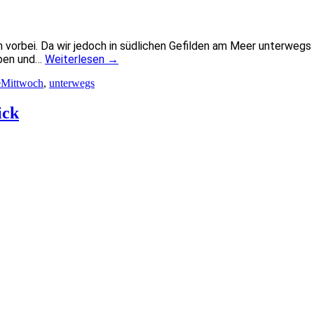
orbei. Da wir jedoch in südlichen Gefilden am Meer unterwegs si
uben und…
Weiterlesen
→
Mittwoch
,
unterwegs
ick