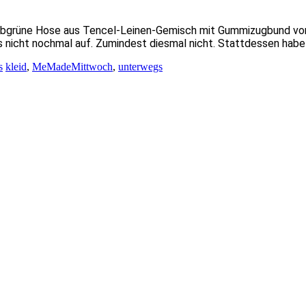
bgrüne Hose aus Tencel-Leinen-Gemisch mit Gummizugbund vor
das nicht nochmal auf. Zumindest diesmal nicht. Stattdessen habe
s
kleid
,
MeMadeMittwoch
,
unterwegs