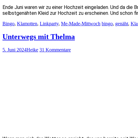
Ende Juni waren wir zu einer Hochzeit eingeladen. Und da die 
selbstgenähten Kleid zur Hochzeit zu erscheinen. Und schon f
Bingo
,
Klamotten
,
Linkparty
,
Me-Made-Mittwoch
bingo
,
genäht
,
Kla
Unterwegs mit Thelma
5. Juni 2024
Heike
31 Kommentare