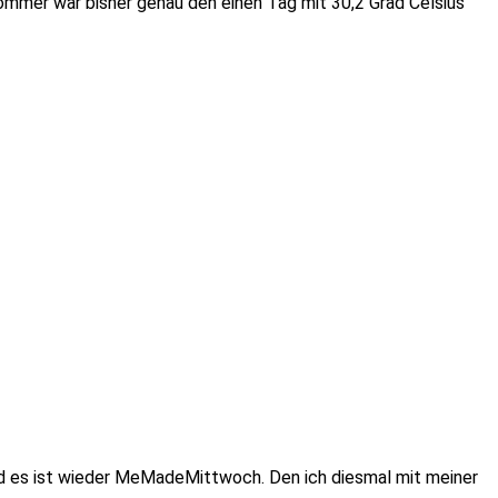
ommer war bisher genau den einen Tag mit 30,2 Grad Celsius
 Und es ist wieder MeMadeMittwoch. Den ich diesmal mit meiner