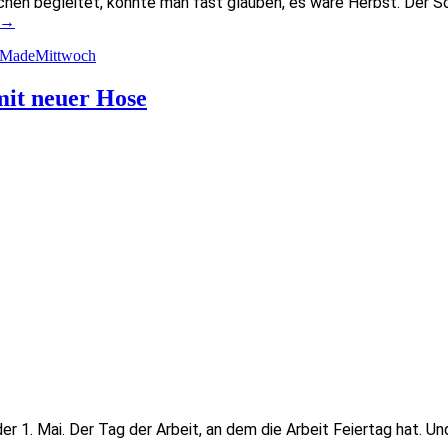
chen begleitet, könnte man fast glauben, es wäre Herbst. Der S
→
MadeMittwoch
mit neuer Hose
der 1. Mai. Der Tag der Arbeit, an dem die Arbeit Feiertag hat.