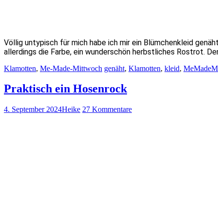
Völlig untypisch für mich habe ich mir ein Blümchenkleid genäh
allerdings die Farbe, ein wunderschön herbstliches Rostrot. D
Klamotten
,
Me-Made-Mittwoch
genäht
,
Klamotten
,
kleid
,
MeMadeMi
Praktisch ein Hosenrock
4. September 2024
Heike
27 Kommentare