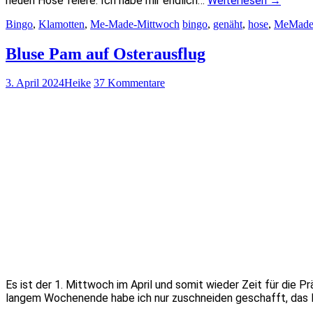
neuen Hose feiere. Ich habe mir endlich…
Weiterlesen
→
Bingo
,
Klamotten
,
Me-Made-Mittwoch
bingo
,
genäht
,
hose
,
MeMade
Bluse Pam auf Osterausflug
3. April 2024
Heike
37 Kommentare
Es ist der 1. Mittwoch im April und somit wieder Zeit für die
langem Wochenende habe ich nur zuschneiden geschafft, das N