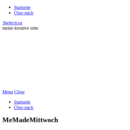
Startseite
Über mich
3hefecit.eu
meine kreative seite
Menu
Close
Startseite
Über mich
MeMadeMittwoch