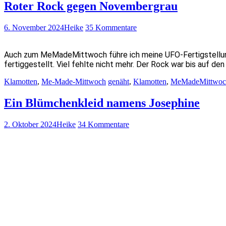
Roter Rock gegen Novembergrau
6. November 2024
Heike
35 Kommentare
Auch zum MeMadeMittwoch führe ich meine UFO-Fertigstellung
fertiggestellt. Viel fehlte nicht mehr. Der Rock war bis auf d
Klamotten
,
Me-Made-Mittwoch
genäht
,
Klamotten
,
MeMadeMittwoc
Ein Blümchenkleid namens Josephine
2. Oktober 2024
Heike
34 Kommentare