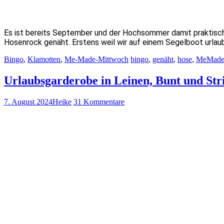
Es ist bereits September und der Hochsommer damit praktisch v
Hosenrock genäht. Erstens weil wir auf einem Segelboot urla
Bingo
,
Klamotten
,
Me-Made-Mittwoch
bingo
,
genäht
,
hose
,
MeMade
Urlaubsgarderobe in Leinen, Bunt und Str
7. August 2024
Heike
31 Kommentare