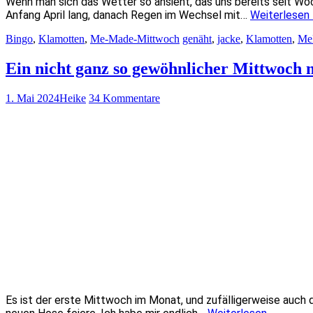
Wenn man sich das Wetter so ansieht, das uns bereits seit Wo
Anfang April lang, danach Regen im Wechsel mit…
Weiterlesen
Bingo
,
Klamotten
,
Me-Made-Mittwoch
genäht
,
jacke
,
Klamotten
,
Me
Ein nicht ganz so gewöhnlicher Mittwoch 
1. Mai 2024
Heike
34 Kommentare
Es ist der erste Mittwoch im Monat, und zufälligerweise auch 