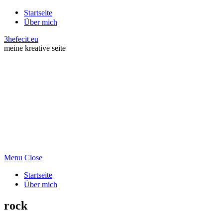
Startseite
Über mich
3hefecit.eu
meine kreative seite
Menu
Close
Startseite
Über mich
rock