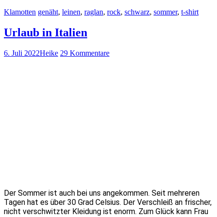
Klamotten
genäht
,
leinen
,
raglan
,
rock
,
schwarz
,
sommer
,
t-shirt
Urlaub in Italien
6. Juli 2022
Heike
29 Kommentare
Der Sommer ist auch bei uns angekommen. Seit mehreren
Tagen hat es über 30 Grad Celsius. Der Verschleiß an frischer,
nicht verschwitzter Kleidung ist enorm. Zum Glück kann Frau