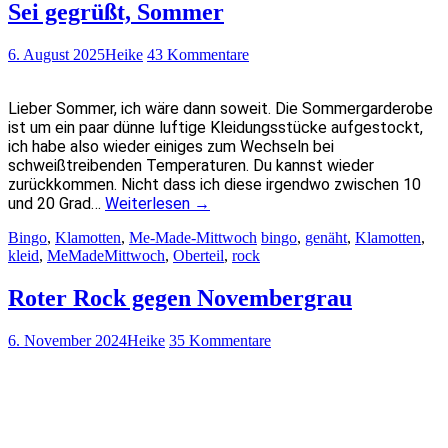
Sei gegrüßt, Sommer
6. August 2025
Heike
43 Kommentare
Lieber Sommer, ich wäre dann soweit. Die Sommergarderobe
ist um ein paar dünne luftige Kleidungsstücke aufgestockt,
ich habe also wieder einiges zum Wechseln bei
schweißtreibenden Temperaturen. Du kannst wieder
zurückkommen. Nicht dass ich diese irgendwo zwischen 10
und 20 Grad…
Weiterlesen
→
Bingo
,
Klamotten
,
Me-Made-Mittwoch
bingo
,
genäht
,
Klamotten
,
kleid
,
MeMadeMittwoch
,
Oberteil
,
rock
Roter Rock gegen Novembergrau
6. November 2024
Heike
35 Kommentare