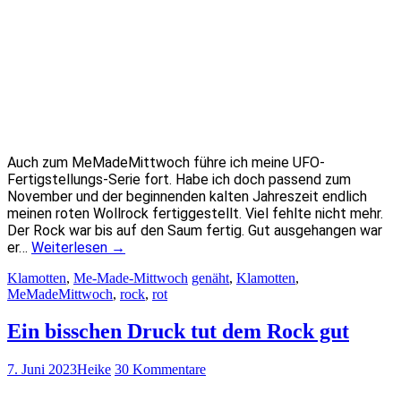
Auch zum MeMadeMittwoch führe ich meine UFO-
Fertigstellungs-Serie fort. Habe ich doch passend zum
November und der beginnenden kalten Jahreszeit endlich
meinen roten Wollrock fertiggestellt. Viel fehlte nicht mehr.
Der Rock war bis auf den Saum fertig. Gut ausgehangen war
er…
Weiterlesen
→
Klamotten
,
Me-Made-Mittwoch
genäht
,
Klamotten
,
MeMadeMittwoch
,
rock
,
rot
Ein bisschen Druck tut dem Rock gut
7. Juni 2023
Heike
30 Kommentare