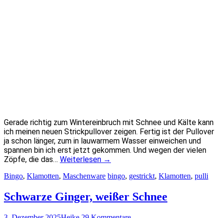
Gerade richtig zum Wintereinbruch mit Schnee und Kälte kann
ich meinen neuen Strickpullover zeigen. Fertig ist der Pullover
ja schon länger, zum in lauwarmem Wasser einweichen und
spannen bin ich erst jetzt gekommen. Und wegen der vielen
Zöpfe, die das…
Weiterlesen
→
Bingo
,
Klamotten
,
Maschenware
bingo
,
gestrickt
,
Klamotten
,
pulli
Schwarze Ginger, weißer Schnee
3. Dezember 2025
Heike
29 Kommentare