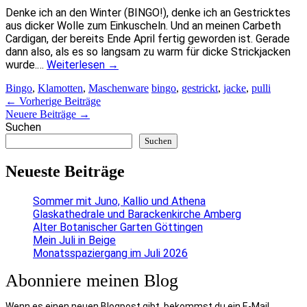
Denke ich an den Winter (BINGO!), denke ich an Gestricktes
aus dicker Wolle zum Einkuscheln. Und an meinen Carbeth
Cardigan, der bereits Ende April fertig geworden ist. Gerade
dann also, als es so langsam zu warm für dicke Strickjacken
wurde.…
Weiterlesen
→
Bingo
,
Klamotten
,
Maschenware
bingo
,
gestrickt
,
jacke
,
pulli
Artikel-
←
Vorherige Beiträge
Neuere Beiträge
→
Navigation
Suchen
Suchen
Neueste Beiträge
Sommer mit Juno, Kallio und Athena
Glaskathedrale und Barackenkirche Amberg
Alter Botanischer Garten Göttingen
Mein Juli in Beige
Monatsspaziergang im Juli 2026
Abonniere meinen Blog
Wenn es einen neuen Blogpost gibt, bekommst du ein E-Mail.