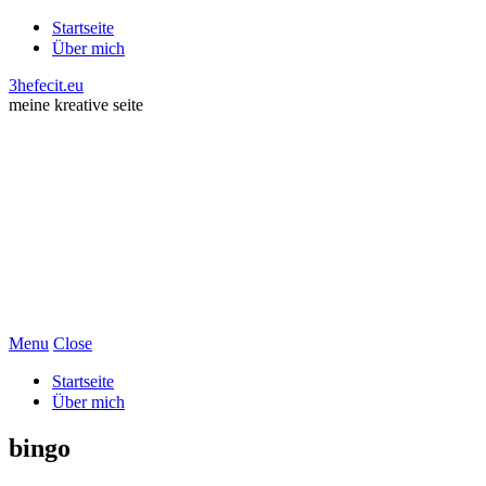
Startseite
Über mich
3hefecit.eu
meine kreative seite
Menu
Close
Startseite
Über mich
bingo