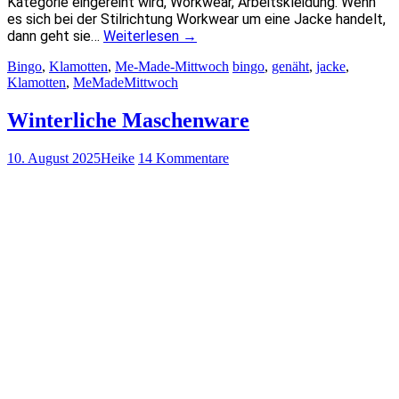
Kategorie eingereiht wird, Workwear, Arbeitskleidung. Wenn
es sich bei der Stilrichtung Workwear um eine Jacke handelt,
dann geht sie…
Weiterlesen
→
Bingo
,
Klamotten
,
Me-Made-Mittwoch
bingo
,
genäht
,
jacke
,
Klamotten
,
MeMadeMittwoch
Winterliche Maschenware
10. August 2025
Heike
14 Kommentare