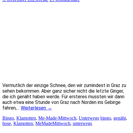
Vermutlich der einzige Schnee, den wir zumindest in Graz zu
sehen bekommen. Aber ganz sicher nicht die letzte Ginger,
die ich genäht haben werde. Für ersteres mussten wir dann
auch etwa eine Stunde von Graz nach Norden ins Gebirge
fahren,…
Weiterlesen
→
Bingo
,
Klamotten
,
Me-Made-Mittwoch
,
Unterwegs
bingo
,
genäht
,
hose
,
Klamotten
,
MeMadeMittwoch
,
unterwegs