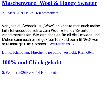
Maschenware: Wool & Honey Sweater
22. März 2026
Heike
16 Kommentare
Von „ach du Schreck“ zu „Wow“, so könnte man auch meine
Entstehungsgeschichte zum Wool & Honey Sweater
zusammenfassen. Wie gut, dass es für all die Umwege und
Mühen dann auch ein angekreuztes Feld beim BINGO! von
antetanni gibt. Im Sommer…
Weiterlesen
→
Bingo
,
Klamotten
,
Maschenware
bingo
,
gestrickt
,
Klamotten
100% und Glück gehabt
6. Februar 2026
Heike
14 Kommentare